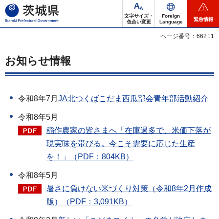
茨城県
文字サイズ・
Foreign
緊急情報
色合い変更
Language
ページ番号：66211
お知らせ情報
令和8年7月
JA北つくばこだま西瓜部会青年部活動紹介
令和8年5月
稲作農家の皆さまへ「在庫過多で、米価下落が
現実味を帯びる。今こそ需要に応じた生産
を！」（PDF：804KB）
令和8年5月
暑さに負けない米づくり対策（令和8年2月作成
版）（PDF：3,091KB）