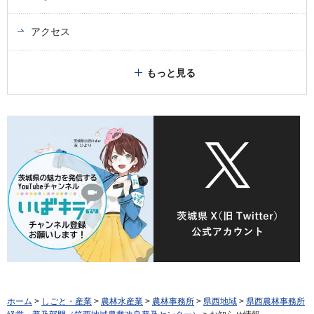
アクセス
もっと見る
ホーム
>
しごと・産業
>
農林水産業
>
農林事務所
>
県西地域
>
県西農林事務所