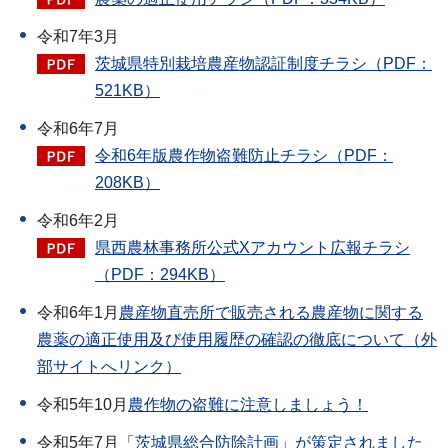
令和7年3月
茨城県特別栽培農産物認証制度チラシ（PDF：
521KB）
令和6年7月
令和6年版農作物盗難防止チラシ（PDF：
208KB）
令和6年2月
県西農林事務所公式Xアカウント広報チラシ
（PDF：294KB）
令和6年1月
農産物直売所で販売される農産物に関する
農薬の適正使用及び使用履歴の確認の徹底について（外
部サイトへリンク）
令和5年10月
農作物の盗難に注意しましょう！
令和5年7月
「茨城県総合防除計画」が策定されました