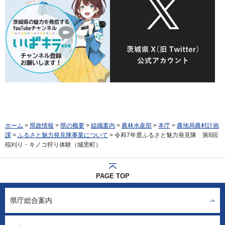
ホーム
>
県政情報
>
県の概要
>
組織案内
>
農林水産部
>
本庁
>
農地局農村計画
課
>
ふるさと魅力発見隊事業について
> 令和7年度ふるさと魅力発見隊 第8回
稲刈り・キノコ狩り体験（城里町）
PAGE TOP
県庁総合案内