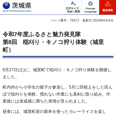
茨城県
文字サイズ・
Foreign
緊急情報
色合い変更
Language
ページ番号：75072
更新日:2026年6月9日
令和7年度ふるさと魅力発見隊
第8回 稲刈り・キノコ狩り体験（城里
町）
9月27日(土)に、城里町で稲刈り・キノコ狩り体験を開催し
ました。
町内外から小学生の親子が参加し、5月に田植えをした田ん
ぼで稲刈りを体験。慣れない作業にも真剣に取り組み、作
業後には達成感に満ちた表情が見られました。
昼食には、城里町産の新米を使ったカレーライスを楽し