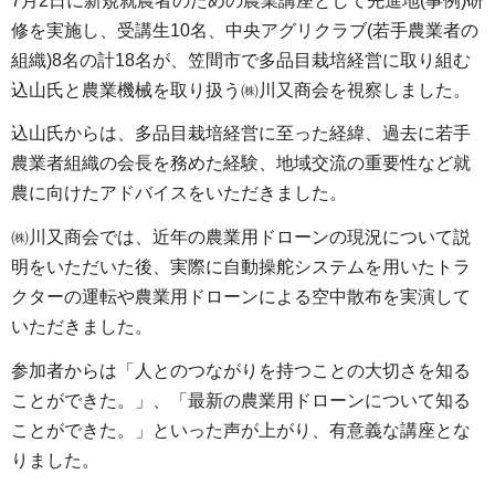
7月2日に新規就農者のための農業講座として先進地(事例)研
修を実施し、受講生10名、中央アグリクラブ(若手農業者の
組織)8名の計18名が、笠間市で多品目栽培経営に取り組む
込山氏と農業機械を取り扱う㈱川又商会を視察しました。
込山氏からは、多品目栽培経営に至った経緯、過去に若手
農業者組織の会長を務めた経験、地域交流の重要性など就
農に向けたアドバイスをいただきました。
㈱川又商会では、近年の農業用ドローンの現況について説
明をいただいた後、実際に自動操舵システムを用いたトラ
クターの運転や農業用ドローンによる空中散布を実演して
いただきました。
参加者からは「人とのつながりを持つことの大切さを知る
ことができた。」、「最新の農業用ドローンについて知る
ことができた。」といった声が上がり、有意義な講座とな
りました。