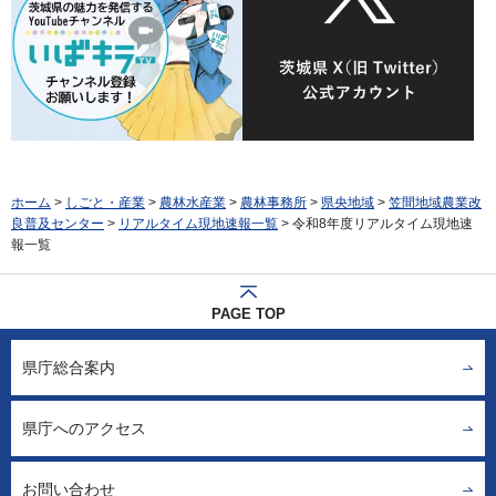
ホーム
>
しごと・産業
>
農林水産業
>
農林事務所
>
県央地域
>
笠間地域農業改
良普及センター
>
リアルタイム現地速報一覧
> 令和8年度リアルタイム現地速
報一覧
PAGE TOP
県庁総合案内
県庁へのアクセス
お問い合わせ