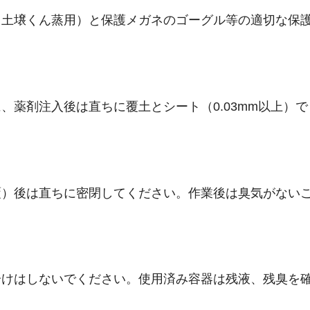
（土壌くん蒸用）と保護メガネのゴーグル等の適切な保
、薬剤注入後は直ちに覆土とシート（0.03mm以上）
覆）後は直ちに密閉してください。作業後は臭気がない
分けはしないでください。使用済み容器は残液、残臭を