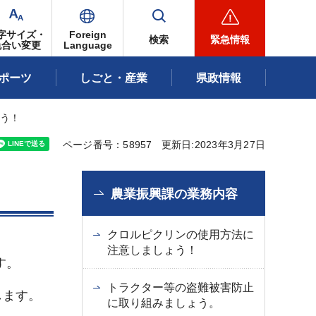
字サイズ・
Foreign
検索
緊急情報
色合い変更
Language
ポーツ
しごと・産業
県政情報
ょう！
ページ番号：58957
更新日:2023年3月27日
農業振興課の業務内容
クロルピクリンの使用方法に
注意しましょう！
す。
トラクター等の盗難被害防止
します。
に取り組みましょう。