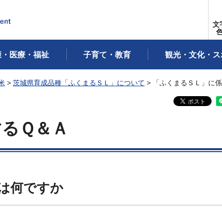
文
康・医療・福祉
子育て・教育
観光・文化・ス
米
>
茨城県育成品種「ふくまるＳＬ」について
> 「ふくまるＳＬ」に係
するＱ＆Ａ
は何ですか