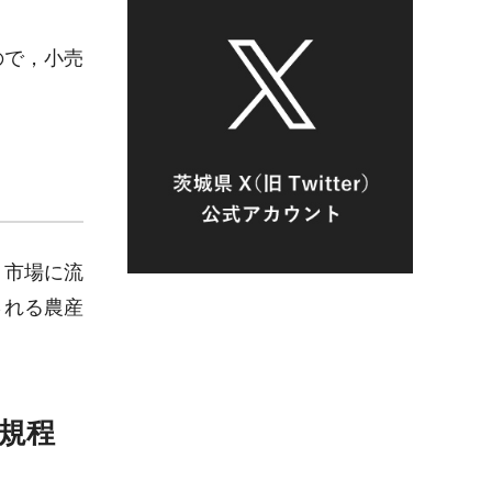
ので，小売
，市場に流
される農産
規程