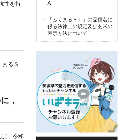
A
て抵抗性を持
「ふくまるＳＬ」の品種名に
係る法律上の規定及び玄米の
表示方法について
くまるＳ
のに，
れば，令和