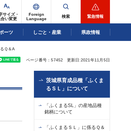
字サイズ・
Foreign
検索
緊急情報
色合い変更
Language
ポーツ
しごと・産業
県政情報
るＱ＆A
ページ番号：57452
更新日:2021年11月5日
茨城県育成品種「ふくま
るＳＬ」について
「ふくまるSL」の産地品種
銘柄について
「ふくまるＳＬ」に係るＱ＆