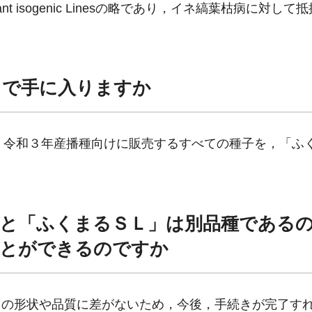
 resistant isogenic Linesの略であり，イネ縞葉枯病に対し
。
こで手に入りますか
。令和３年産播種向けに販売するすべての種子を，「ふ
と「ふくまるＳＬ」は別品種である
ことができるのですか
の形状や品質に差がないため，今後，手続きが完了す