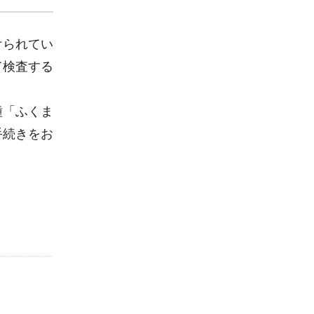
けられてい
て検査する
種「ふくま
手続きをお