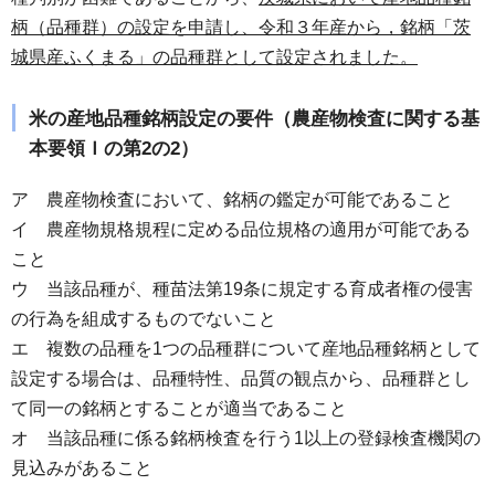
柄（品種群）の設定を申請し、令和３年産から，銘柄「茨
城県産ふくまる」の品種群として設定されました。
米の産地品種銘柄設定の要件（農産物検査に関する基
本要領Ｉの第2の2）
ア 農産物検査において、銘柄の鑑定が可能であること
イ 農産物規格規程に定める品位規格の適用が可能である
こと
ウ 当該品種が、種苗法第19条に規定する育成者権の侵害
の行為を組成するものでないこと
エ 複数の品種を1つの品種群について産地品種銘柄として
設定する場合は、品種特性、品質の観点から、品種群とし
て同一の銘柄とすることが適当であること
オ 当該品種に係る銘柄検査を行う1以上の登録検査機関の
見込みがあること