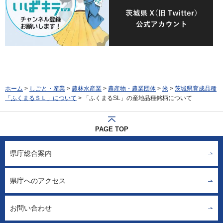
ホーム
>
しごと・産業
>
農林水産業
>
農産物・農業団体
>
米
>
茨城県育成品種
「ふくまるＳＬ」について
> 「ふくまるSL」の産地品種銘柄について
PAGE TOP
県庁総合案内
県庁へのアクセス
お問い合わせ