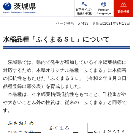
茨城県
文字サイズ・
Foreign
緊急情報
色合い変更
Language
ページ番号：57433
更新日:2021年8月13日
水稲品種「ふくまるＳＬ」について
茨城県では、県内で発生が増加しているイネ縞葉枯病に
対応するため、本県オリジナル品種「ふくまる」に本病害
の抵抗性をもたせた「ふくまるＳＬ」（令和２年８月３日
品種登録出願公表）を育成しました。
本品種は、イネ縞葉枯病抵抗性をもつこと、千粒重がや
や大きいこと以外の性質は、従来の「ふくまる」と同等で
す。