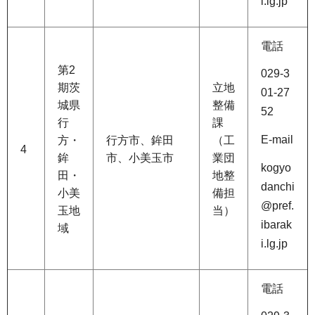
i.lg.jp
電話
第2
029-3
期茨
立地
01-27
城県
整備
52
行
課
E-mail
方・
行方市、鉾田
（工
4
鉾
市、小美玉市
業団
kogyo
田・
地整
danchi
小美
備担
@pref.
玉地
当）
ibarak
域
i.lg.jp
電話