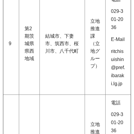
029-3
01-20
立地
36
第2
推進
期茨
結城市、下妻
課
E-Mail
9
城県
市、筑西市、桜
（立
県西
川市、八千代町
地グ
ritchis
地域
ルー
uishin
プ）
@pref.
ibarak
i.lg.jp
電話
029-3
01-20
立地
36
推進