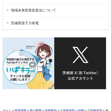
地域未来投資促進法について
茨城県原子力発電
ホーム
>
県政情報
>
県の概要
>
組織案内
>
立地推進部
>
組織
>
立地推進課
> 地