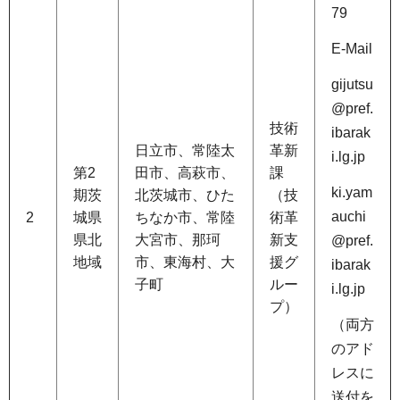
79
E-Mail
gijutsu
@pref.
技術
ibarak
日立市、常陸太
革新
i.lg.jp
第2
田市、高萩市、
課
ki.yam
期茨
北茨城市、ひた
（技
auchi
2
城県
ちなか市、常陸
術革
県北
大宮市、那珂
新支
@pref.
地域
市、東海村、大
援グ
ibarak
子町
ルー
i.lg.jp
プ）
（両方
のアド
レスに
送付を