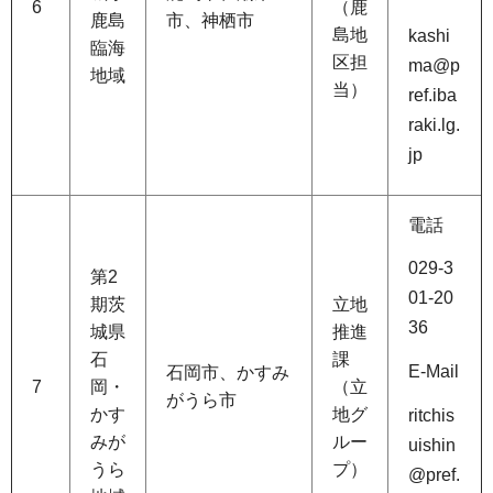
6
（鹿
鹿島
市、神栖市
島地
kashi
臨海
区担
ma@p
地域
当）
ref.iba
raki.lg.
jp
電話
029-3
第2
01-20
期茨
立地
36
城県
推進
石
課
E-Mail
石岡市、かすみ
7
岡・
（立
がうら市
かす
地グ
ritchis
みが
ルー
uishin
うら
プ）
@pref.