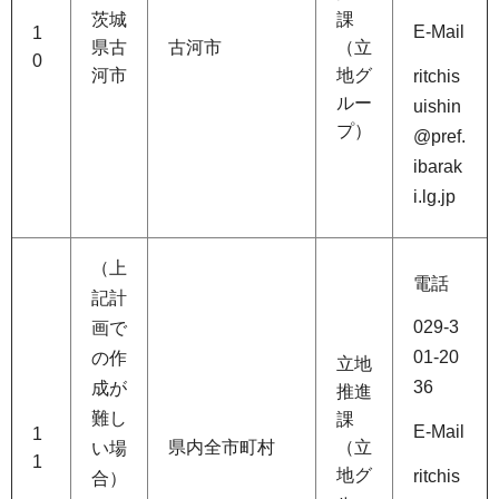
茨城
課
E-Mail
1
県古
古河市
（立
0
河市
地グ
ritchis
ルー
uishin
プ）
@pref.
ibarak
i.lg.jp
（上
電話
記計
029-3
画で
01-20
の作
立地
36
成が
推進
難し
課
E-Mail
1
県内全市町村
（立
い場
1
地グ
ritchis
合）