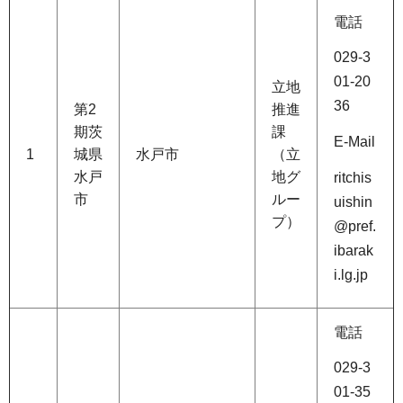
電話
029-3
01-20
立地
36
第2
推進
期茨
課
E-Mail
1
城県
水戸市
（立
水戸
地グ
ritchis
市
ルー
uishin
プ）
@pref.
ibarak
i.lg.jp
電話
029-3
01-35