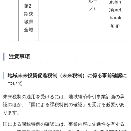
ルー
uishin
第2
プ）
@pref.
期茨
ibarak
城県
i.lg.jp
全域
注意事項
地域未来投資促進税制（未来税制）に係る事前確認に
ついて
未来税制の適用を受けるには、地域経済牽引事業計画の承
認のほか、「国による課税特例の確認」を受ける必要があ
ります。
国による課税特例の確認には、事業内容に先進性を有する