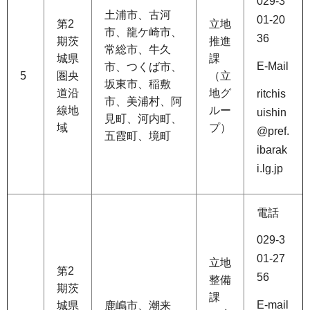
029-3
土浦市、古河
01-20
第2
立地
市、龍ケ崎市、
36
期茨
推進
常総市、牛久
城県
課
E-Mail
市、つくば市、
5
圏央
（立
坂東市、稲敷
道沿
地グ
ritchis
市、美浦村、阿
線地
ルー
uishin
見町、河内町、
域
プ）
@pref.
五霞町、境町
ibarak
i.lg.jp
電話
029-3
01-27
立地
第2
56
整備
期茨
課
E-mail
城県
鹿嶋市、潮来