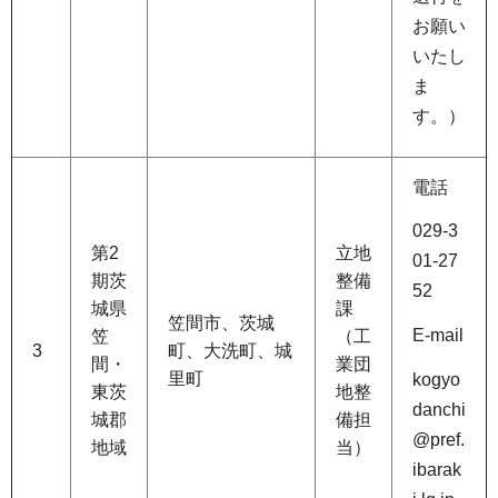
お願い
いたし
ま
す。）
電話
029-3
第2
立地
01-27
期茨
整備
52
城県
課
笠間市、茨城
E-mail
笠
（工
3
町、大洗町、城
間・
業団
里町
kogyo
東茨
地整
danchi
城郡
備担
@pref.
地域
当）
ibarak