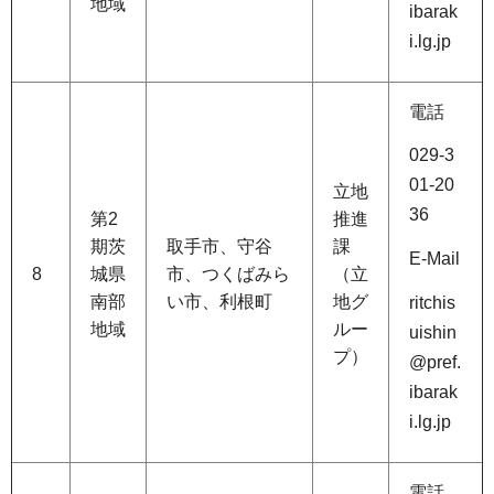
地域
ibarak
i.lg.jp
電話
029-3
01-20
立地
36
第2
推進
期茨
取手市、守谷
課
E-Mail
8
城県
市、つくばみら
（立
南部
い市、利根町
地グ
ritchis
地域
ルー
uishin
プ）
@pref.
ibarak
i.lg.jp
電話