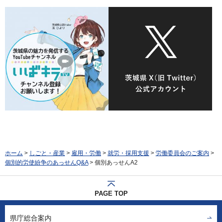
ホーム
>
しごと・産業
>
雇用・労働
>
就労・採用支援
>
労働委員会のご案内
>
個別的労使紛争のあっせんQ&A
> 個別あっせんA2
PAGE TOP
県庁総合案内