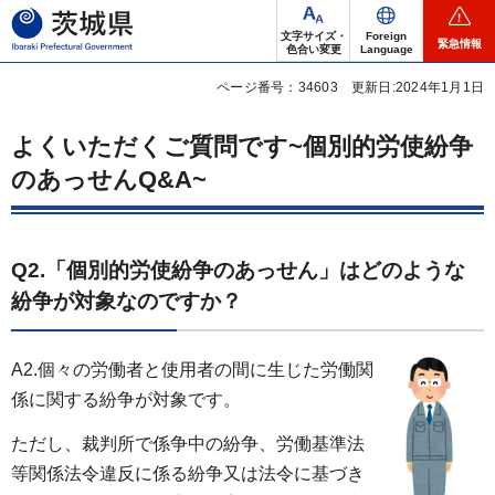
茨城県
文字サイズ・
Foreign
緊急情報
色合い変更
Language
ページ番号：34603
更新日:2024年1月1日
よくいただくご質問です~個別的労使紛争
のあっせんQ&A~
Q2.
「個別的労使紛争のあっせん」はどのような
紛争が対象なのですか？
A2.個々の労働者と使用者の間に生じた労働関
係に関する紛争が対象です。
ただし、裁判所で係争中の紛争、労働基準法
等関係法令違反に係る紛争又は法令に基づき