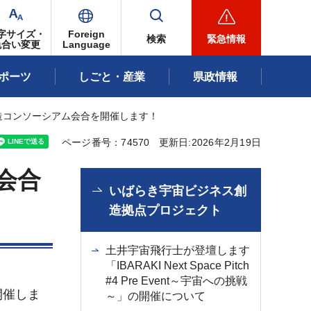
字サイズ・
Foreign
検索
緊急情報
色合い変更
Language
ポーツ
しごと・産業
県政情報
造コンソーシアム会合を開催します！
ページ番号：74570
更新日:2026年2月19日
会合
いばらき宇宙ビジネス創
造拠点プロジェクト
土井宇宙飛行士が登壇します
「IBARAKI Next Space Pitch
#4 Pre Event～宇宙への挑戦
開催しま
～」の開催について