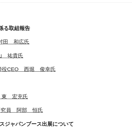
係る取組報告
村田 和広氏
 秋山 祐貴氏
 代表取締役CEO 西堀 俊幸氏
 東 宏充氏
研究員 阿部 恒氏
ンスジャパンブース出展について