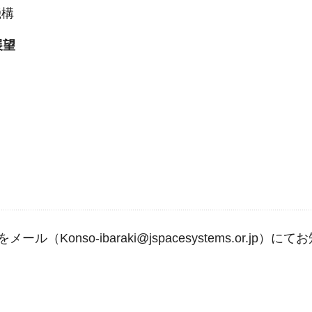
機構
展望
onso-ibaraki@jspacesystems.or.jp）に