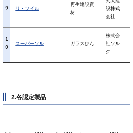
丸太建
再生建設資
9
リ・ソイル
設株式
材
会社
株式会
1
スーパーソル
ガラスびん
社ソル
0
ク
2.各認定製品