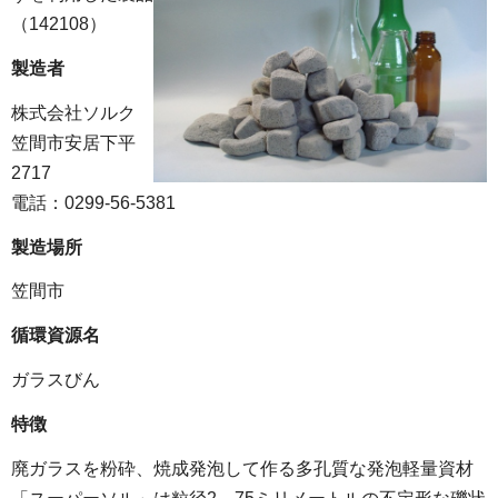
（142108）
製造者
株式会社ソルク
笠間市安居下平
2717
電話：0299-56-5381
製造場所
笠間市
循環資源名
ガラスびん
特徴
廃ガラスを粉砕、焼成発泡して作る多孔質な発泡軽量資材