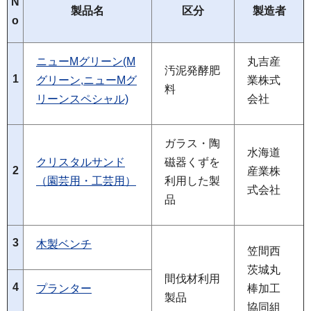
N
製品名
区分
製造者
o
ニューMグリーン(M
丸吉産
汚泥発酵肥
1
グリーン,ニューMグ
業株式
料
リーンスペシャル)
会社
ガラス・陶
水海道
クリスタルサンド
磁器くずを
2
産業株
（園芸用・工芸用）
利用した製
式会社
品
3
木製ベンチ
笠間西
茨城丸
間伐材利用
4
プランター
棒加工
製品
協同組