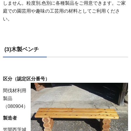
しません。粒度別,色別に各種製品をご用意できます。ご家
庭での園芸用や趣味の工芸用の材料としてご利用くださ
い。
(3)木製ベンチ
区分（認定区分番号）
間伐材利用
製品
（080904）
製造者
笠間西茨城