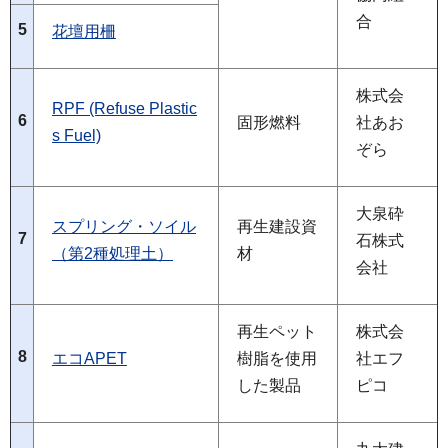
合
5
花壇用柵
株式会
RPF (Refuse Plastic
6
固形燃料
社あお
s Fuel)
ぞら
大泉砕
スプリング・ソイル
再生建設資
7
石株式
（第2種処理土）
材
会社
再生ペット
株式会
8
エコAPET
樹脂を使用
社エフ
した製品
ピコ