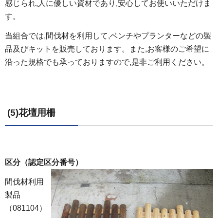
感じられ,人に優しい資材であり,安心してお使いいただけま
す。
当組合では,間伐材を利用して,ベンチやプランターなどの製
品及びキットを販売しております。また,お客様のご希望に
沿った規格でも承っておりますので,是非ご利用ください。
(5)花壇用柵
区分（認定区分番号）
間伐材利用
製品
（081104）