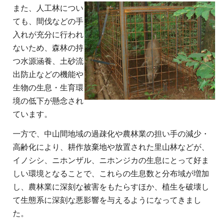
また、人工林につい
ても、間伐などの手
入れが充分に行われ
ないため、森林の持
つ水源涵養、土砂流
出防止などの機能や
生物の生息・生育環
境の低下が懸念され
ています。
一方で、中山間地域の過疎化や農林業の担い手の減少・
高齢化により、耕作放棄地や放置された里山林などが、
イノシシ、ニホンザル、ニホンジカの生息にとって好ま
しい環境となることで、これらの生息数と分布域が増加
し、農林業に深刻な被害をもたらすほか、植生を破壊し
て生態系に深刻な悪影響を与えるようになってきまし
た。