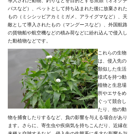
導入された動物、釣りなどを目的とする魚類（オオクチ
バスなど）、ペットとして持ち込まれた後に放棄された
もの（ミシシッピアカミミガメ、アライグマなど）、天
敵として導入されたもの（マングースなど）、外国航路
の貨物船や航空機などの積み荷などに紛れ込んで侵入し
た動植物などです。
これらの生物
は、侵入先の
類似した生活
様式を持つ動
植物と生息場
所やエサをめ
ぐって競合し
たり、他の動
物を捕食したりするなど、負の影響を与える場合があり
ます。さらに、寄生虫や疾病気を持ちこんだり、近縁在
来種と交雑するなど、侵入先の生態系に多大な影響を与