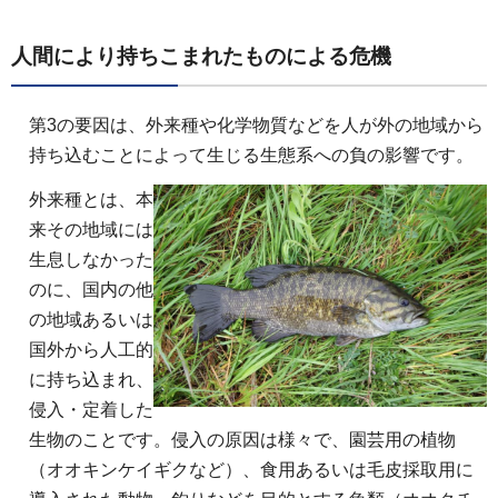
人間により持ちこまれたものによる危機
第3の要因は、外来種や化学物質などを人が外の地域から
持ち込むことによって生じる生態系への負の影響です。
外来種とは、本
来その地域には
生息しなかった
のに、国内の他
の地域あるいは
国外から人工的
に持ち込まれ、
侵入・定着した
生物のことです。侵入の原因は様々で、園芸用の植物
（オオキンケイギクなど）、食用あるいは毛皮採取用に