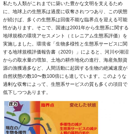
私たち人類がこれまでに築いた豊かな文明を支えるため
に、地球上の生態系は過度に収奪されつつあり、この状態
が続けば、多くの生態系は回復不能な臨界点を迎える可能
性があります。そこで、国連は2001年から生態系に関する
地球規模の環境アセスメント（ミレニアム生態系評価）を
実施しました。環境省「生物多様性と生態系サービスに関
する地球規模評価報告書（2020）」によると、河川や湖沼
からの取水量の増加、土地の耕作地化の進行、海産魚類資
源の漁獲過多など、人間活動に起因する生物の絶滅速度が
自然状態の数10〜数100倍にも達しています。このような
過剰な収奪によって、生態系サービスの質も多くの項目で
低下しつつあります。