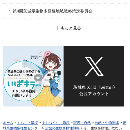
第4回茨城県生物多様性地域戦略策定委員会
もっと見る
ホーム
>
くらし・環境
>
まちづくり・環境
>
環境・自然
>
自然・生物関連
>
茨
城県生物多様性センター
>
茨城の生物多様性戦略
> 今、生物多様性が危ない