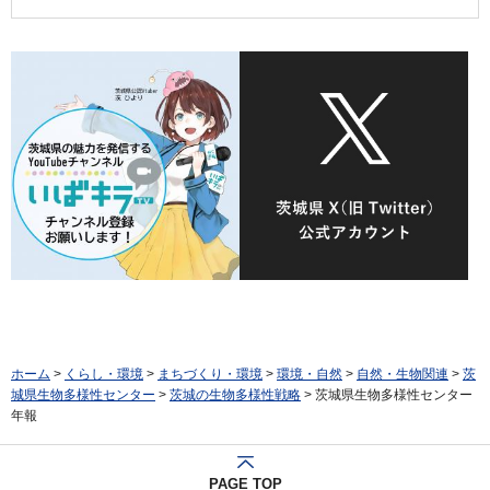
ホーム
>
くらし・環境
>
まちづくり・環境
>
環境・自然
>
自然・生物関連
>
茨
城県生物多様性センター
>
茨城の生物多様性戦略
> 茨城県生物多様性センター
年報
PAGE TOP