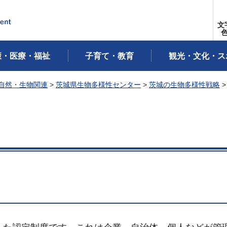
文
康・医療・福祉
子育て・教育
観光・文化・ス
自然・生物関連
>
茨城県生物多様性センター
>
茨城の生物多様性戦略
>