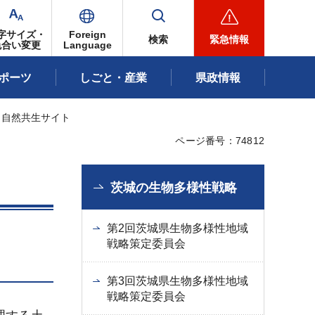
字サイズ・
Foreign
検索
緊急情報
色合い変更
Language
ポーツ
しごと・産業
県政情報
 自然共生サイト
ページ番号：74812
茨城の生物多様性戦略
第2回茨城県生物多様性地域
戦略策定委員会
第3回茨城県生物多様性地域
戦略策定委員会