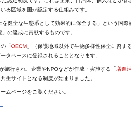
した認定制度です。これは企業、自治体、個人などが管
ている区域を国が認定する仕組みです。
以上を健全な生態系として効果的に保全する」という国際
標」の達成に貢献するものです。
めの「
OECM
」（保護地域以外で生物多様性保全に資す
データベースに登録されることとなります。
」が施行され、企業やNPOなどが作成・実施する「
増進
然共生サイトとなる制度が始まりました。
ームページをご覧ください。
）