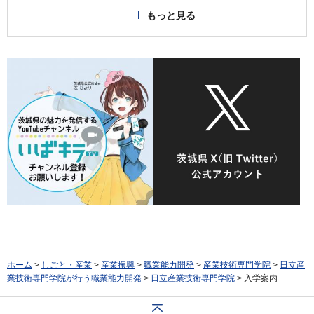
もっと見る
ホーム
>
しごと・産業
>
産業振興
>
職業能力開発
>
産業技術専門学院
>
日立産
業技術専門学院が行う職業能力開発
>
日立産業技術専門学院
> 入学案内