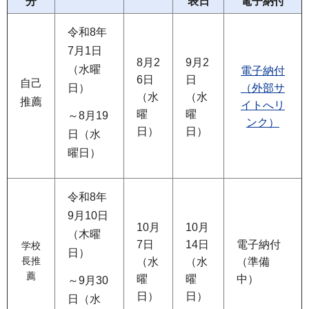
分
表日
電子納付
令和8年
7月1日
8月2
9月2
（水曜
電子納付
6日
日
自己
日）
（外部サ
（水
（水
推薦
イトへリ
曜
曜
～8月19
ンク）
日）
日）
日（水
曜日）
令和8年
9月10日
10月
10月
（木曜
7日
14日
電子納付
学校
日）
長推
（水
（水
（準備
薦
曜
曜
中）
～9月30
日）
日）
日（水