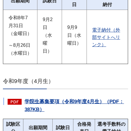
出願期間
試験日
日
納付
令和8年7
9月2
月31日
日
9月9
電子納付（外
（金曜日）
（水
日（水
部サイトへリ
曜
曜日）
ンク）
～8月26日
日）
（水曜日）
令和9年度（4月生）
学院生募集要項（令和9年度4月生）（PDF：
387KB）
試験区
合格発
選考手数料の
出願期間
試験日