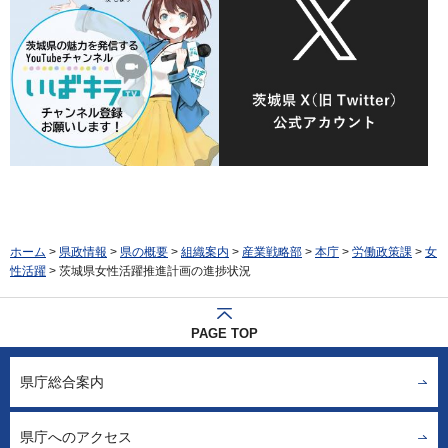
ホーム
>
県政情報
>
県の概要
>
組織案内
>
産業戦略部
>
本庁
>
労働政策課
>
女
性活躍
> 茨城県女性活躍推進計画の進捗状況
PAGE TOP
県庁総合案内
県庁へのアクセス