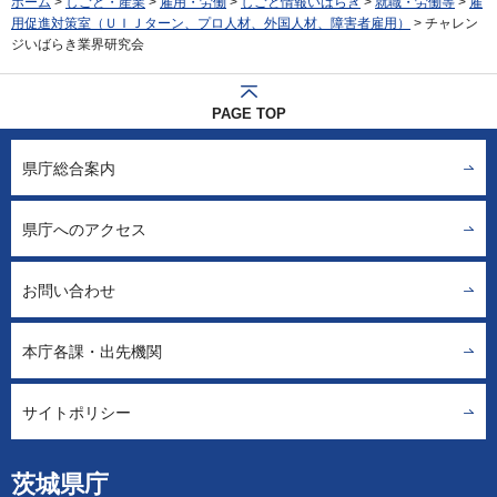
ホーム
>
しごと・産業
>
雇用・労働
>
しごと情報いばらき
>
就職・労働等
>
雇
用促進対策室（ＵＩＪターン、プロ人材、外国人材、障害者雇用）
> チャレン
ジいばらき業界研究会
PAGE TOP
県庁総合案内
県庁へのアクセス
お問い合わせ
本庁各課・出先機関
サイトポリシー
茨城県庁