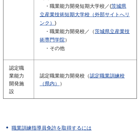
・職業能力開発短期大学校／(
茨城県
立産業技術短期大学校（外部サイトへリ
ンク）
)
・職業能力開発校／（
茨城県立産業技
術専門学院
）
・その他
認定職
業能力
認定職業能力開発校（
認定職業訓練校
開発施
（県内）
）
設
職業訓練指導員免許を取得するには