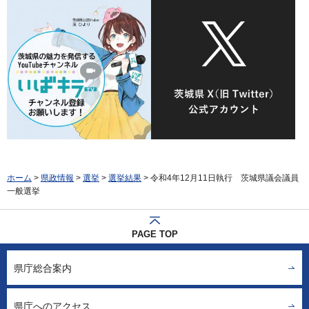
ホーム
>
県政情報
>
選挙
>
選挙結果
> 令和4年12月11日執行 茨城県議会議員
一般選挙
PAGE TOP
県庁総合案内
県庁へのアクセス