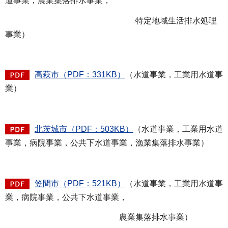
道事業，農業集落排水事業，
特定地域生活排水処理
事業）
高萩市（PDF：331KB）
（水道事業，工業用水道事
業）
北茨城市（PDF：503KB）
（水道事業，工業用水道
事業，病院事業，公共下水道事業，漁業集落排水事業）
笠間市（PDF：521KB）
（水道事業，工業用水道事
業，病院事業，公共下水道事業，
農業集落排水事業）