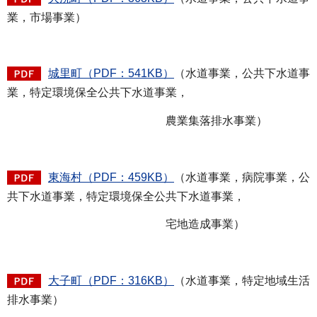
業，市場事業）
城里町（PDF：541KB）
（水道事業，公共下水道事
業，特定環境保全公共下水道事業，
農業集落排水事業）
東海村（PDF：459KB）
（水道事業，病院事業，公
共下水道事業，特定環境保全公共下水道事業，
宅地造成事業）
大子町（PDF：316KB）
（水道事業，特定地域生活
排水事業）