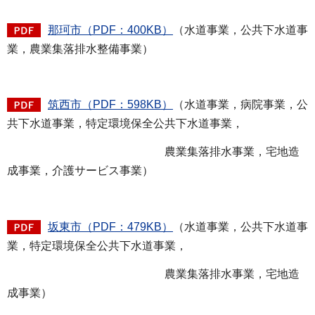
那珂市（PDF：400KB）
（水道事業，公共下水道事
業，農業集落排水整備事業）
筑西市（PDF：598KB）
（水道事業，病院事業，公
共下水道事業，特定環境保全公共下水道事業，
農業集落排水事業，宅地造
成事業，介護サービス事業）
坂東市（PDF：479KB）
（水道事業，公共下水道事
業，特定環境保全公共下水道事業，
農業集落排水事業，宅地造
成事業）