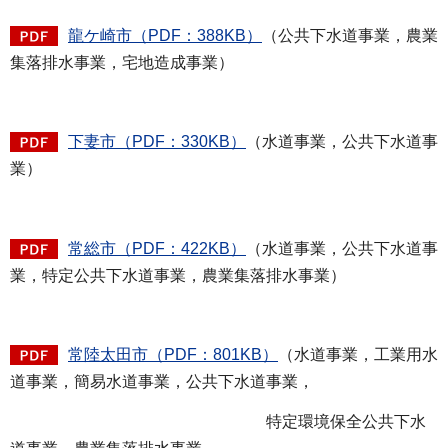
龍ケ崎市（PDF：388KB）
（公共下水道事業，農業
集落排水事業，宅地造成事業）
下妻市（PDF：330KB）
（水道事業，公共下水道事
業）
常総市（PDF：422KB）
（水道事業，公共下水道事
業，特定公共下水道事業，農業集落排水事業）
常陸太田市（PDF：801KB）
（水道事業，工業用水
道事業，簡易水道事業，公共下水道事業，
特定環境保全公共下水