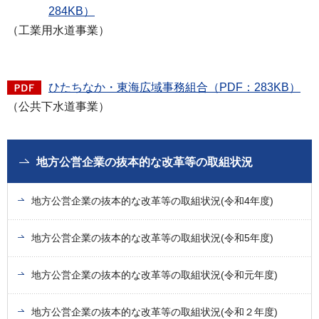
284KB）
（工業用水道事業）
ひたちなか・東海広域事務組合（PDF：283KB）
（公共下水道事業）
地方公営企業の抜本的な改革等の取組状況
地方公営企業の抜本的な改革等の取組状況(令和4年度)
地方公営企業の抜本的な改革等の取組状況(令和5年度)
地方公営企業の抜本的な改革等の取組状況(令和元年度)
地方公営企業の抜本的な改革等の取組状況(令和２年度)