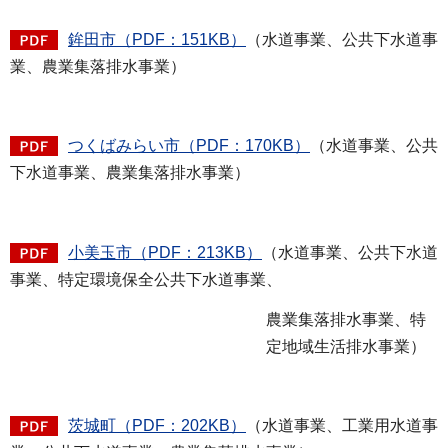
鉾田市（PDF：151KB）
（水道事業、公共下水道事
業、農業集落排水事業）
つくばみらい市（PDF：170KB）
（水道事業、公共
下水道事業、農業集落排水事業）
小美玉市（PDF：213KB）
（水道事業、公共下水道
事業、特定環境保全公共下水道事業、
農業集落排水事業、特
定地域生活排水事業）
茨城町（PDF：202KB）
（水道事業、工業用水道事