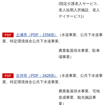
(指定介護老人サービス、
老人短期入所施設、老人
デイサービス)）
土浦市（PDF：155KB）
（水道事業、公共下水道事
業、特定環境保全公共下水道事業、
農業集落排水事業、駐車
場事業）
古河市（PDF：342KB）
（水道事業、公共下水道事
業、特定環境保全公共下水道事業、
農業集落排水事業、宅地
造成事業、観光施設事
業）