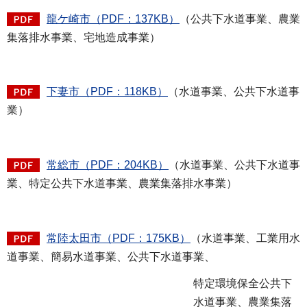
龍ケ崎市（PDF：137KB）
（公共下水道事業、農業
集落排水事業、宅地造成事業）
下妻市（PDF：118KB）
（水道事業、公共下水道事
業）
常総市（PDF：204KB）
（水道事業、公共下水道事
業、特定公共下水道事業、農業集落排水事業）
常陸太田市（PDF：175KB）
（水道事業、工業用水
道事業、簡易水道事業、公共下水道事業、
特定環境保全公共下
水道事業、農業集落