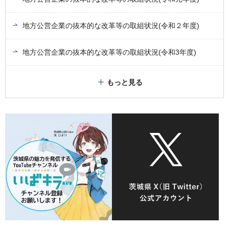
地方公営企業の抜本的な改革等の取組状況(令和２年度)
地方公営企業の抜本的な改革等の取組状況(令和3年度)
もっと見る