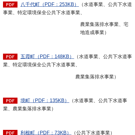
八千代町（PDF：253KB）
（水道事業、公共下水道
事業、特定環境保全公共下水道事業、
農業集落排水事業、宅
地造成事業）
五霞町（PDF：148KB）
（水道事業、公共下水道事
業、特定環境保全公共下水道事業、
農業集落排水事業）
境町（PDF：135KB）
（水道事業、公共下水道事
業、農業集落排水事業）
利根町（PDF：73KB）
（公共下水道事業）