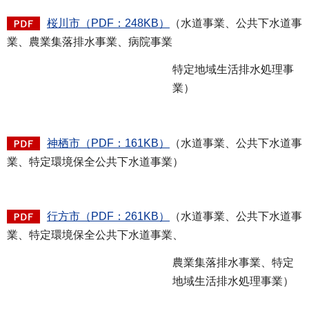
桜川市（PDF：248KB）
（水道事業、公共下水道事
業、農業集落排水事業、病院事業
特定地域生活排水処理事
業）
神栖市（PDF：161KB）
（水道事業、公共下水道事
業、特定環境保全公共下水道事業）
行方市（PDF：261KB）
（水道事業、公共下水道事
業、特定環境保全公共下水道事業、
農業集落排水事業、特定
地域生活排水処理事業）