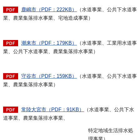
鹿嶋市（PDF：222KB）
（水道事業、公共下水道事
業、農業集落排水事業、宅地造成事業）
潮来市（PDF：179KB）
（水道事業、工業用水道事
業、公共下水道事業、農業集落排水事業）
守谷市（PDF：159KB）
（水道事業、公共下水道事
業、農業集落排水事業）
常陸大宮市（PDF：91KB）
（水道事業、公共下水
道事業、農業集落排水事業、
特定地域生活排水処
理事業）