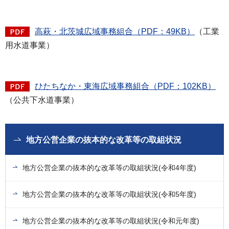
高萩・北茨城広域事務組合（PDF：49KB）
（工業
用水道事業）
ひたちなか・東海広域事務組合（PDF：102KB）
（公共下水道事業）
地方公営企業の抜本的な改革等の取組状況
地方公営企業の抜本的な改革等の取組状況(令和4年度)
地方公営企業の抜本的な改革等の取組状況(令和5年度)
地方公営企業の抜本的な改革等の取組状況(令和元年度)