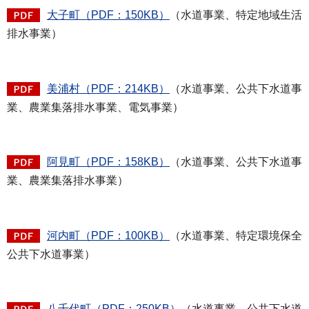
大子町（PDF：150KB）
（水道事業、特定地域生活
排水事業）
美浦村（PDF：214KB）
（水道事業、公共下水道事
業、農業集落排水事業、電気事業）
阿見町（PDF：158KB）
（水道事業、公共下水道事
業、農業集落排水事業）
河内町（PDF：100KB）
（水道事業、特定環境保全
公共下水道事業）
八千代町（PDF：250KB）
（水道事業、公共下水道