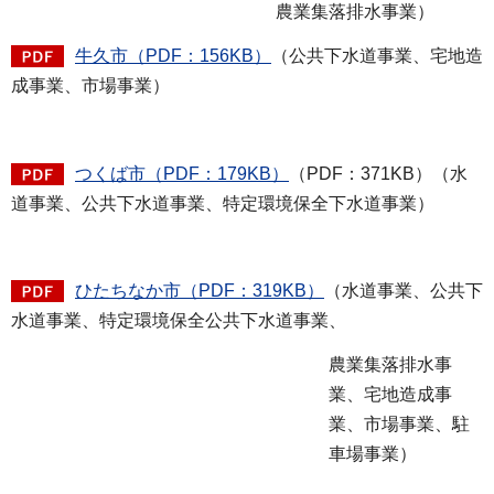
農業集落排水事業）
牛久市（PDF：156KB）
（公共下水道事業、宅地造
成事業、市場事業）
つくば市（PDF：179KB）
（PDF：371KB）（水
道事業、公共下水道事業、特定環境保全下水道事業）
ひたちなか市（PDF：319KB）
（水道事業、公共下
水道事業、特定環境保全公共下水道事業、
農業集落排水事
業、宅地造成事
業、市場事業、駐
車場事業）