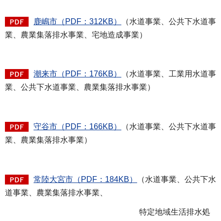
鹿嶋市（PDF：312KB）
（水道事業、公共下水道事
業、農業集落排水事業、宅地造成事業）
潮来市（PDF：176KB）
（水道事業、工業用水道事
業、公共下水道事業、農業集落排水事業）
守谷市（PDF：166KB）
（水道事業、公共下水道事
業、農業集落排水事業）
常陸大宮市（PDF：184KB）
（水道事業、公共下水
道事業、農業集落排水事業、
特定地域生活排水処