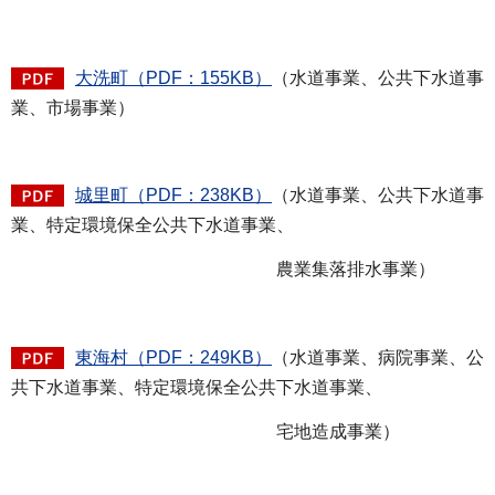
大洗町（PDF：155KB）
（水道事業、公共下水道事
業、市場事業）
城里町（PDF：238KB）
（水道事業、公共下水道事
業、特定環境保全公共下水道事業、
農業集落排水事業）
東海村（PDF：249KB）
（水道事業、病院事業、公
共下水道事業、特定環境保全公共下水道事業、
宅地造成事業）