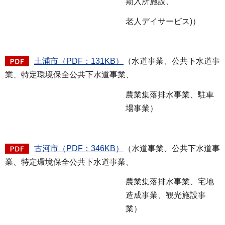
期入所施設、
老人デイサービス)）
土浦市（PDF：131KB）
（水道事業、公共下水道事
業、特定環境保全公共下水道事業、
農業集落排水事業、駐車
場事業）
古河市（PDF：346KB）
（水道事業、公共下水道事
業、特定環境保全公共下水道事業、
農業集落排水事業、宅地
造成事業、観光施設事
業）