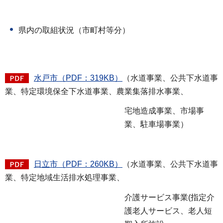
県内の取組状況（市町村等分）
水戸市（PDF：319KB）
（水道事業、公共下水道事
業、特定環境保全下水道事業、農業集落排水事業、
宅地造成事業、市場事
業、駐車場事業）
日立市（PDF：260KB）
（水道事業、公共下水道事
業、特定地域生活排水処理事業、
介護サービス事業(指定介
護老人サービス、老人短