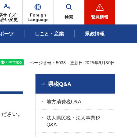
字サイズ・
Foreign
検索
緊急情報
色合い変更
Language
ポーツ
しごと・産業
県政情報
ページ番号：5038
更新日:2025年9月30日
県税Q&A
地方消費税Q&A
ください。
法人県民税・法人事業税
Q&A