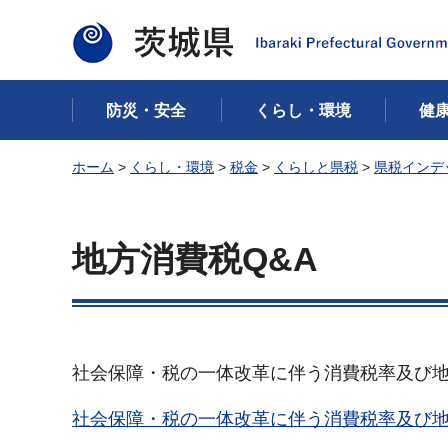
茨城県
防災・安全
くらし・環境
健
ホーム
>
くらし・環境
>
税金
>
くらしと県税
>
県税インデ
地方消費税Q&A
社会保障・税の一体改革に伴う消費税率及び
社会保障・税の一体改革に伴う消費税率及び