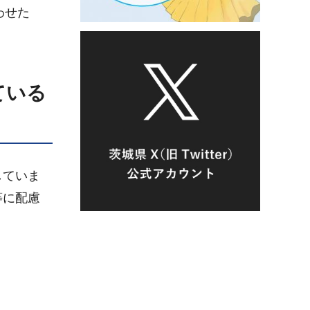
わせた
ている
していま
等に配慮