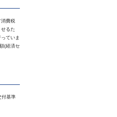
方消費税
させるた
行っていま
額(経済セ
交付基準