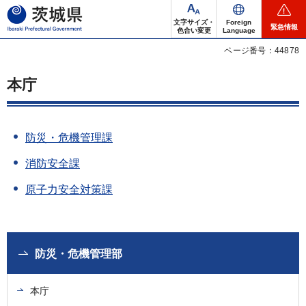
茨城県
文字サイズ・
Foreign
緊急情報
色合い変更
Language
ページ番号：44878
本庁
防災・危機管理課
消防安全課
原子力安全対策課
防災・危機管理部
本庁