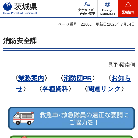
茨城県
文字サイズ・
Foreign
緊急情報
色合い変更
Language
ページ番号：22661
更新日:2026年7月14日
消防安全課
県庁6階南側
〈
業務案内
〉 〈
消防団PR
〉 〈
お知ら
せ
〉 〈
各種資料
〉 〈
関連リンク
〉