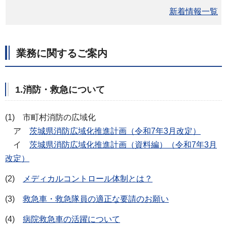
新着情報一覧
業務に関するご案内
1.消防・救急について
(1) 市町村消防の広域化
ア
茨城県消防広域化推進計画（令和7年3月改定）
イ
茨城県消防広域化推進計画（資料編）（令和7年3月
改定）
(2)
メディカルコントロール体制とは？
(3)
救急車・救急隊員の適正な要請のお願い
(4)
病院救急車の活躍について