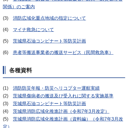
関係）のご案内
(3)
消防広域化重点地域の指定について
(4)
マイナ救急について
(5)
茨城県石油コンビナート等防災計画
(6)
患者等搬送事業者の搬送サービス（民間救急車）
各種資料
(1)
消防防災年報・防災ヘリコプター運航実績
(2)
茨城県傷病者の搬送及び受入れに関する実施基準
(3)
茨城県石油コンビナート等防災計画
(4)
茨城県消防広域化推進計画（令和7年3月改定）
(5)
茨城県消防広域化推進計画（資料編）（令和7年3月改
定）