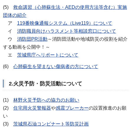
(5)
救命講習（心肺蘇生法・AEDの使用方法等含む）実施
団体の紹介
ア
119番映像通報システム（Live119）について
イ
消防職員向けハラスメント等相談窓口について
ウ
消防団PR活動
～消防団活動や地域防災の役割を紹介
する動画を公開中！～
エ
茨城県庁へリポートについて
(6)
心肺蘇生を望まない傷病者の方について
2.火災予防・防災活動について
(1)
林野火災予防への協力のお願い
(2)
住宅用火災警報器
や
感震ブレーカー
の設置推進のお願
い
(3)
茨城県石油コンビナート等防災計画