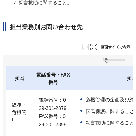
災害救助に関すること。
担当業務別お問い合わせ先
画面サイズで表示
電話番号・FAX
担当
担
番号
危機管理の企画及び総
電話番号：0
総務・
29-301-2879
国民保護に関すること
危機管
FAX番号：0
理
災害救助に関すること
29-301-2898