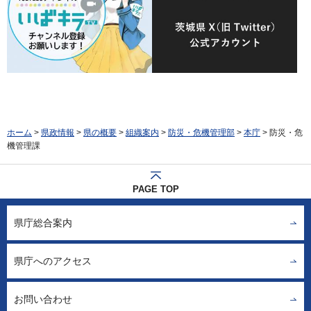
ホーム
>
県政情報
>
県の概要
>
組織案内
>
防災・危機管理部
>
本庁
> 防災・危
機管理課
PAGE TOP
県庁総合案内
県庁へのアクセス
お問い合わせ