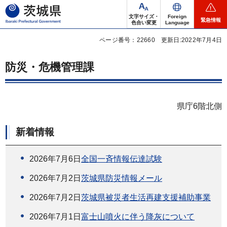
茨城県
文字サイズ・
Foreign
緊急情報
色合い変更
Language
ページ番号：22660
更新日:2022年7月4日
防災・危機管理課
県庁6階北側
新着情報
2026年7月6日
全国一斉情報伝達試験
2026年7月2日
茨城県防災情報メール
2026年7月2日
茨城県被災者生活再建支援補助事業
2026年7月1日
富士山噴火に伴う降灰について