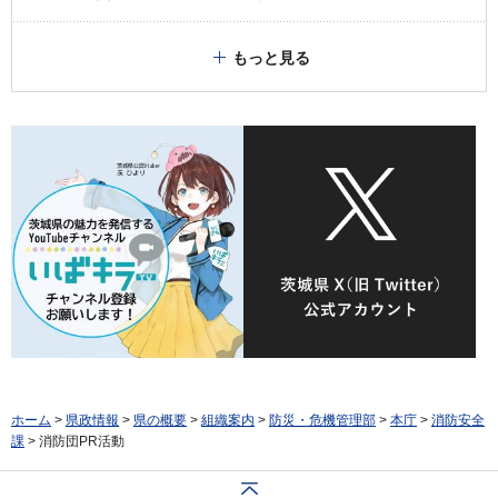
もっと見る
ホーム
>
県政情報
>
県の概要
>
組織案内
>
防災・危機管理部
>
本庁
>
消防安全
課
> 消防団PR活動