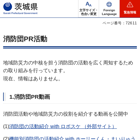
茨城県
文字サイズ・
Foreign
緊急情報
色合い変更
Language
ページ番号：72611
消防団PR活動
地域防災力の中核を担う消防団の活動を広く周知するため
の取り組みを行っています。
現在、情報はありません。
1.消防団PR動画
消防団活動や地域防災力の役割を紹介する動画を公開中
(1)
消防団の活動紹介 with ロボスケ （外部サイト）
(2)
機能別消防団の活動紹介 with ホーリーくん・まいりゅう