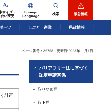
字サイズ・
Foreign
検索
緊急情報
色合い変更
Language
ポーツ
しごと・産業
県政情報
ページ番号：26758
更新日:2023年11月1日
バリアフリー法に基づく
認定申請関係
取りやめ届
づく計画
取下届