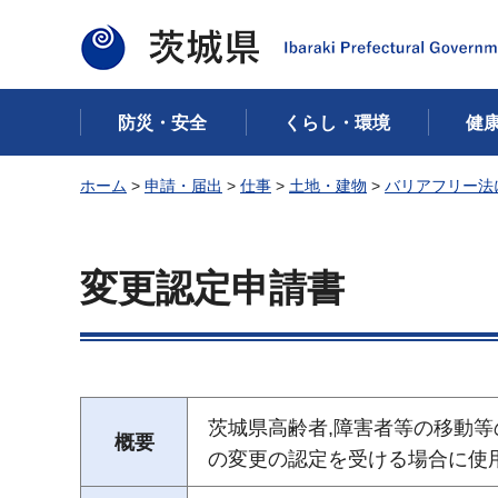
茨城県
防災・安全
くらし・環境
健
ホーム
>
申請・届出
>
仕事
>
土地・建物
>
バリアフリー法
変更認定申請書
茨城県高齢者,障害者等の移動等
概要
の変更の認定を受ける場合に使