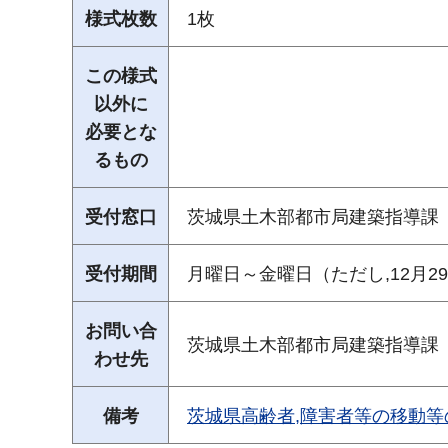
様式枚数
1枚
この様式
以外に
必要とな
るもの
受付窓口
茨城県土木部都市局建築指導課
受付期間
月曜日～金曜日（ただし,12月2
お問い合
茨城県土木部都市局建築指導課
わせ先
備考
茨城県高齢者,障害者等の移動