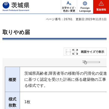
茨城県
文字サイズ・
Foreign
緊急情報
色合い変更
Language
ページ番号：26761
更新日:2023年11月1日
取りやめ届
画面サイズで表示
茨城県高齢者,障害者等の移動等の円滑化の促進
に基づく認定を受けた計画に係る建築物の工事
概要
る様式です。
様式
1枚
枚数