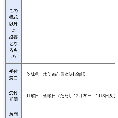
この
様式
以外
に
必要
とな
るも
の
受付
茨城県土木部都市局建築指導課
窓口
受付
月曜日～金曜日（ただし,12月29日～1月3日及
期間
お問