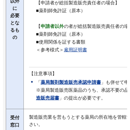
以外
【申請者が総括製造販売責任者の場合】
に
■薬剤師免許証（原本）
必要
とな
【
申請者以外
の者が総括製造販売責任者の場
るも
■薬剤師免許証（原本）
の
■使用関係を証する書類
＜参考様式＞
雇用証明書
【注意事項】
「
薬局製剤製造販売承認申請書
」も併せて申
※薬局製造販売医薬品のうち、承認不要の品
造販売届書
」の提出が必要です。
製造販売業を営もうとする薬局の所在地を管轄
受付
さい。
窓口