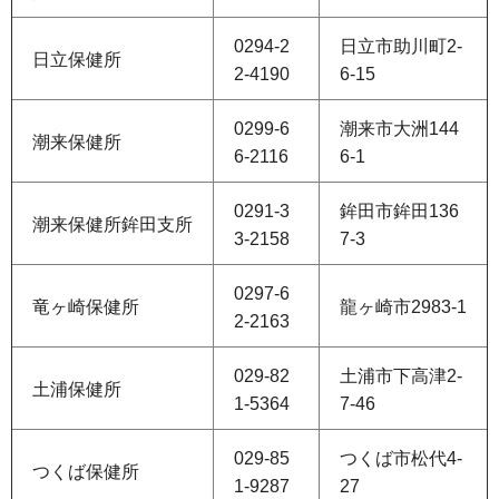
0294-2
日立市助川町2-
日立保健所
2-4190
6-15
0299-6
潮来市大洲144
潮来保健所
6-2116
6-1
0291-3
鉾田市鉾田136
潮来保健所鉾田支所
3-2158
7-3
0297-6
竜ヶ崎保健所
龍ヶ崎市2983-1
2-2163
029-82
土浦市下高津2-
土浦保健所
1-5364
7-46
029-85
つくば市松代4-
つくば保健所
1-9287
27