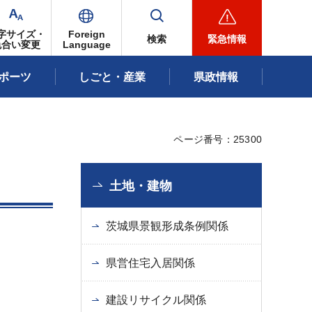
字サイズ・
Foreign
検索
緊急情報
色合い変更
Language
ポーツ
しごと・産業
県政情報
ページ番号：25300
土地・建物
茨城県景観形成条例関係
県営住宅入居関係
建設リサイクル関係