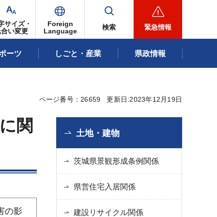
字サイズ・
Foreign
検索
緊急情報
色合い変更
Language
ポーツ
しごと・産業
県政情報
ページ番号：26659
更新日:2023年12月19日
に関
土地・建物
茨城県景観形成条例関係
県営住宅入居関係
害の影
建設リサイクル関係