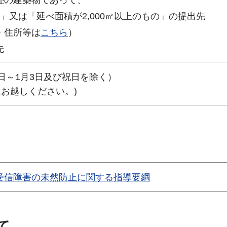
外
の建築物であって、
は「延べ面積が2,000㎡以上のもの」の提出先
・住所等は
こちら
）
先
日～1月3日及び祝日を除く）
はお越しください。)
受信障害の未然防止に関する指導要綱
て