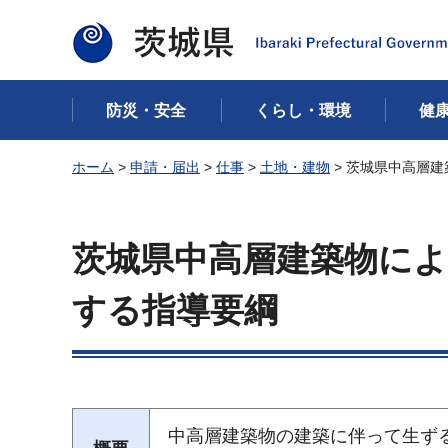
茨城県
防災・安全
くらし・環境
健
ホーム
>
申請・届出
>
仕事
>
土地・建物
> 茨城県中高層
茨城県中高層建築物に
する指導要綱
中高層建築物の建築に伴って生ず