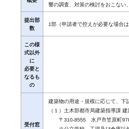
概要
響の調査、対策の検討をおこない
提出部
1部（申請者で控えが必要な場合は
数
この様
式以外
に
必要と
なるも
の
建築物の用途・規模に応じて、下記
（１）土木部都市局建築指導課 建築担
〒310-8555 水戸市笠原町97
受付窓