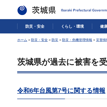
茨城県
防災・安全
くらし・環境
健
ホーム
>
防災・安全
>
防災
>
防災・危機管理情報
>
災害情
茨城県が過去に被害を
令和6年台風第7号に関する情報