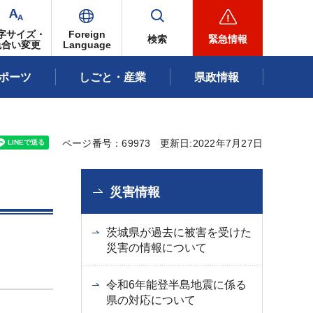
字サイズ・
Foreign
検索
緊急情報
色合い変更
Language
ポーツ
しごと・産業
県政情報
ページ番号：69973
更新日:2022年7月27日
災害情報
茨城県が過去に被害を受けた
災害の情報について
令和6年能登半島地震に係る
県の対応について