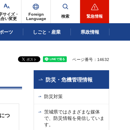
字サイズ・
Foreign
検索
緊急情報
色合い変更
Language
ポーツ
しごと・産業
県政情報
ページ番号：14632
防災・危機管理情報
防災対策
茨城県ではさまざまな媒体
につ
で、防災情報を発信していま
す。