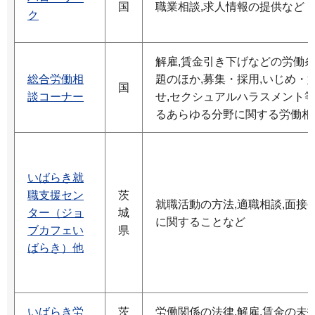
国
職業相談,求人情報の提供など
ク
解雇,賃金引き下げなどの労働
総合労働相
題のほか,募集・採用,いじめ・
国
談コーナー
せ,セクシュアルハラスメント
るあらゆる分野に関する労働相
いばらき就
職支援セン
茨
就職活動の方法,適職相談,面接
ター（ジョ
城
に関することなど
ブカフェい
県
ばらき）他
いばらき労
茨
労働関係の法律,解雇,賃金の未払