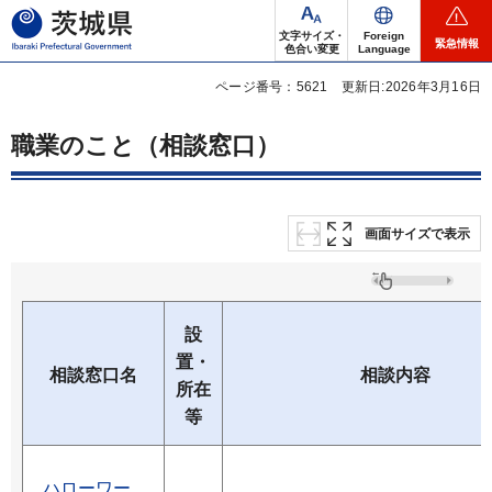
茨城県
文字サイズ・
Foreign
緊急情報
色合い変更
Language
ページ番号：5621
更新日:2026年3月16日
職業のこと（相談窓口）
画面サイズで表示
設
置・
相談窓口名
相談内容
所在
等
ハローワー