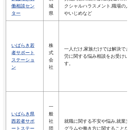
働相談セン
城
クシャルハラスメント,職場の
ター
県
やいじめなど
いばらき若
株
一人だけ,家族だけでは解決で
者サポート
式
労に関する悩み相談をお受けい
ステーショ
会
す。
ン
社
一
いばらき県
般
西若者サポ
社
就職に関する不安や悩み,就業
ートステー
団
グラムや働き方に関することな