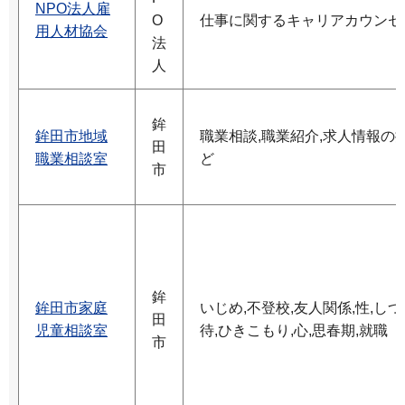
NPO法人雇
O
仕事に関するキャリアカウンセ
用人材協会
法
人
鉾
鉾田市地域
職業相談,職業紹介,求人情報の
田
職業相談室
ど
市
鉾
鉾田市家庭
いじめ,不登校,友人関係,性,しつ
田
児童相談室
待,ひきこもり,心,思春期,就職
市