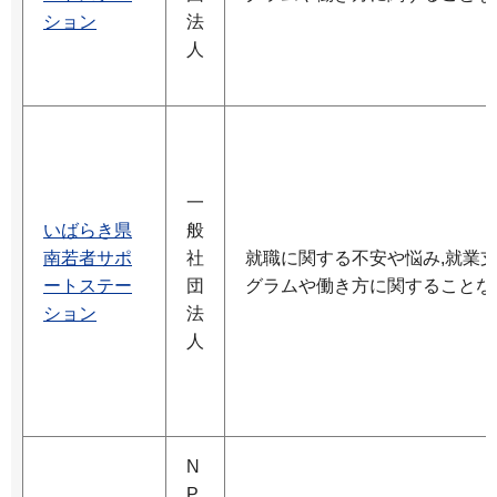
ション
法
人
一
いばらき県
般
南若者サポ
社
就職に関する不安や悩み,就業
ートステー
団
グラムや働き方に関することな
ション
法
人
N
P