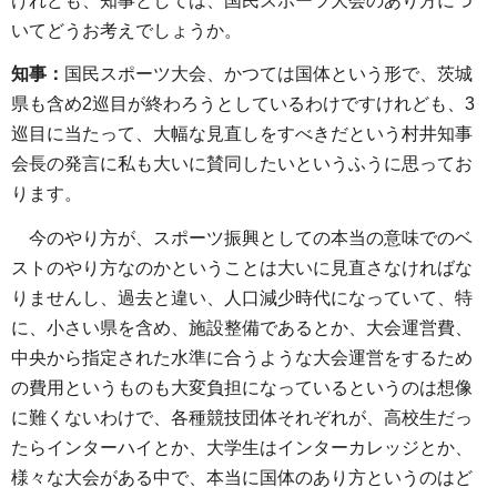
けれども、知事としては、国民スポーツ大会のあり方につ
いてどうお考えでしょうか。
知事：
国民スポーツ大会、かつては国体という形で、茨城
県も含め2巡目が終わろうとしているわけですけれども、3
巡目に当たって、大幅な見直しをすべきだという村井知事
会長の発言に私も大いに賛同したいというふうに思ってお
ります。
今のやり方が、スポーツ振興としての本当の意味でのベ
ストのやり方なのかということは大いに見直さなければな
りませんし、過去と違い、人口減少時代になっていて、特
に、小さい県を含め、施設整備であるとか、大会運営費、
中央から指定された水準に合うような大会運営をするため
の費用というものも大変負担になっているというのは想像
に難くないわけで、各種競技団体それぞれが、高校生だっ
たらインターハイとか、大学生はインターカレッジとか、
様々な大会がある中で、本当に国体のあり方というのはど