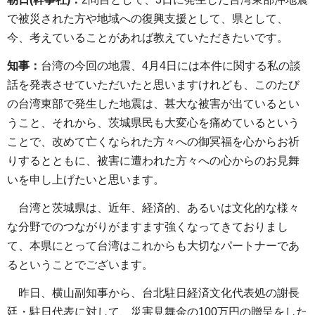
で被災された方や地域への復興支援として、県として、
今、考えていることがあれば教えていただきたいです。
知事：
台湾の今回の地震、4月4日には本件に関する私の談
話を発表させていただいたと思いますけれども、このたび
の台湾東部で発生した地震は、甚大な被害が出ているとい
うこと、それから、茨城県民も大変心を痛めているという
ことで、改めて亡くなられた方々への御冥福を心からお祈
りするとともに、被害に遭われた方々への心からのお見舞
いを申し上げたいと思います。
台湾と茨城県は、近年、経済的、あるいは文化的な様々
な分野でのつながりがますます強くなってきておりまし
て、本県にとって台湾はこれからも大切なパートナーであ
るということでございます。
昨日、横山副知事から、台北駐日経済文化代表処の謝長
廷・駐日代表に対して、災害見舞金の100万円の贈呈をした