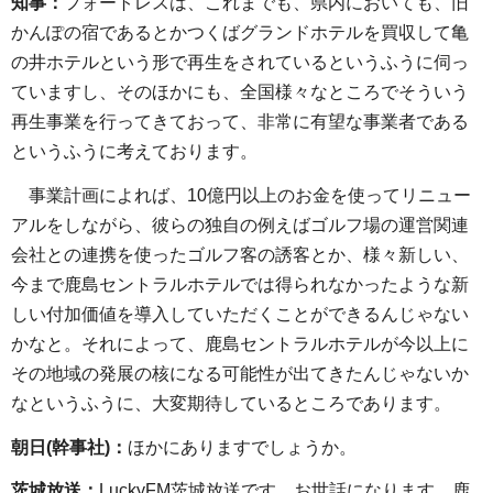
知事：
フォートレスは、これまでも、県内においても、旧
かんぽの宿であるとかつくばグランドホテルを買収して亀
の井ホテルという形で再生をされているというふうに伺っ
ていますし、そのほかにも、全国様々なところでそういう
再生事業を行ってきておって、非常に有望な事業者である
というふうに考えております。
事業計画によれば、10億円以上のお金を使ってリニュー
アルをしながら、彼らの独自の例えばゴルフ場の運営関連
会社との連携を使ったゴルフ客の誘客とか、様々新しい、
今まで鹿島セントラルホテルでは得られなかったような新
しい付加価値を導入していただくことができるんじゃない
かなと。それによって、鹿島セントラルホテルが今以上に
その地域の発展の核になる可能性が出てきたんじゃないか
なというふうに、大変期待しているところであります。
朝日(幹事社)：
ほかにありますでしょうか。
茨城放送：
LuckyFM茨城放送です。お世話になります。鹿