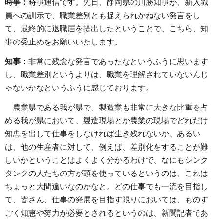
時事：
時事通信です。先日、静岡県の川勝知事が、新入職
員への訓示で、職業差別とも捉えられかねない発言をし
て、最終的に退職届を提出したということで、こちら、知
事の受止めをお願いいたします。
知事：
非常に残念な発言であったなというふうに思います
し、職業差別というよりは、職業を理解されていないんじ
ゃないかなというふうに感じております。
農業県である我が県で、製造業も非常に大きな比重を占
める我が県において、製造現場とか農業の現場でどれだけ
知恵を出して仕事をしなければ生き残れないか、あるい
は、他の生産者に対して、例えば、差別化をすることが難
しいかということはよくよく分かるわけで、なにもシンク
タンクの人たちの方が頭を使っているというのは、これは
ちょっと大間違いなのかなと。どの仕事でも一流を目指し
て、皆さん、仕事の発展を目指す限りにおいては、ものす
ごく知恵や努力が必要とされるというのは、新聞記者であ