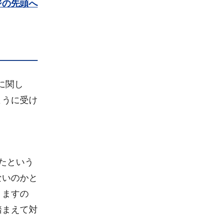
ジの先頭へ
に関し
ように受け
たという
ないのかと
りますの
踏まえて対