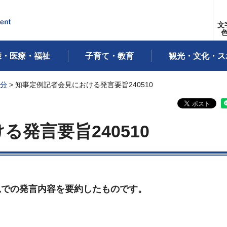
文
康・医療・福祉
子育て・教育
観光・文化・ス
年分
> 知事定例記者会見における発言要旨240510
発言要旨240510
見での発言内容を要約したものです。