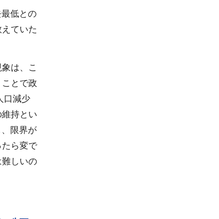
去最低との
教えていた
現象は、こ
うことで政
人口減少
の維持とい
も、限界が
ったら変で
は難しいの