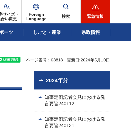
字サイズ・
Foreign
検索
緊急情報
色合い変更
Language
ポーツ
しごと・産業
県政情報
ページ番号：68818
更新日:2024年5月10日
2024年分
知事定例記者会見における発
言要旨240112
知事定例記者会見における発
言要旨240131