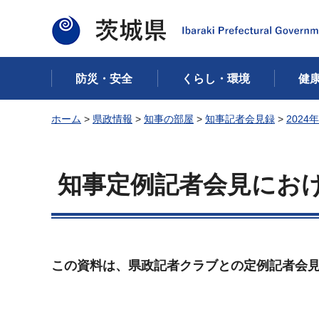
茨城県
防災・安全
くらし・環境
健
ホーム
>
県政情報
>
知事の部屋
>
知事記者会見録
>
2024
知事定例記者会見における
この資料は、県政記者クラブとの定例記者会