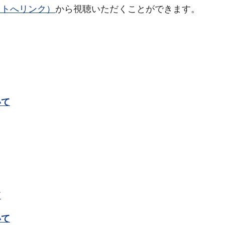
イトへリンク）
から視聴いただくことができます。
いて
て
いて