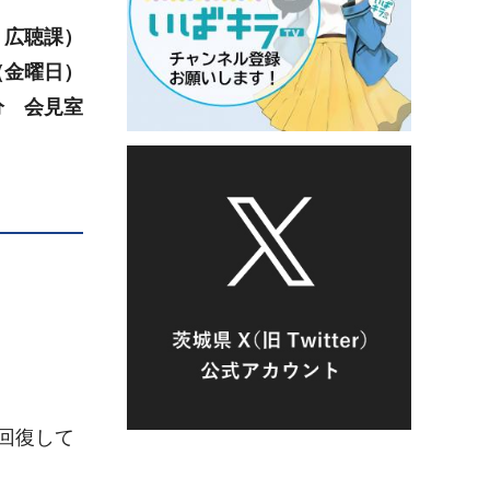
・広聴課）
（金
曜日）
0分 会見室
回復して