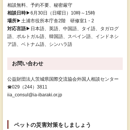
相談無料、予約不要、秘密厳守
相談日時
▶6月30日（日曜日）10時～15時
場所
▶土浦市役所本庁舎2階
研
修室1・2
対応言語
▶日本語、英語、中国語、タイ語、タガログ
語、ポルトガル語、韓国語、スペイン語、インドネシ
ア語、ベトナム語、シンハラ語
お問い合わせ
公益財団法人茨城県国際交流協会外国人相談センター
☎029（244）3811
iia_consul@ia-ibaraki.or.jp
ペットの災害対策をしましょう