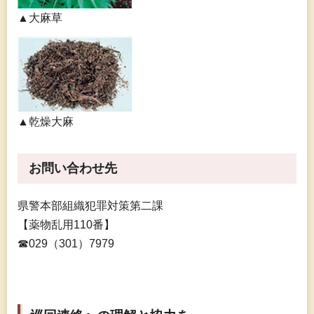
▲大麻草
▲乾燥大麻
お問い合わせ先
県警本部組織犯罪対策第二課
【薬物乱用110番】
☎029（301）7979