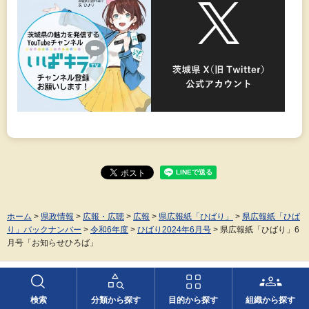
ホーム
>
県政情報
>
広報・広聴
>
広報
>
県広報紙「ひばり」
>
県広報紙「ひば
り」バックナンバー
>
令和6年度
>
ひばり2024年6月号
> 県広報紙「ひばり」6
月号「お知らせひろば」
PAGE TOP
検索
分類から探す
目的から探す
組織から探す