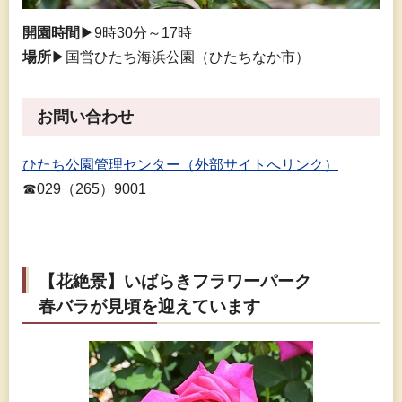
開園時間
▶9時30分～17時
場所
▶国営ひたち海浜公園（ひたちなか市）
お問い合わせ
ひたち公園管理センター（外部サイトへリンク）
☎029（265）9001
【花絶景】いばらきフラワーパーク
春バラが見頃を迎えています