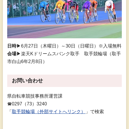
日時
▶6月27日（木曜日）～30日（日曜日）※入場無料
会場
▶楽天Kドリームスバンク取手
取
手競輪場（取手
市白山6年2月8日）
お問い合わせ
県自転車競技事務所運営課
☎0297（73）3240
「
取手競輪場（外部サイトへリンク）
」で検索