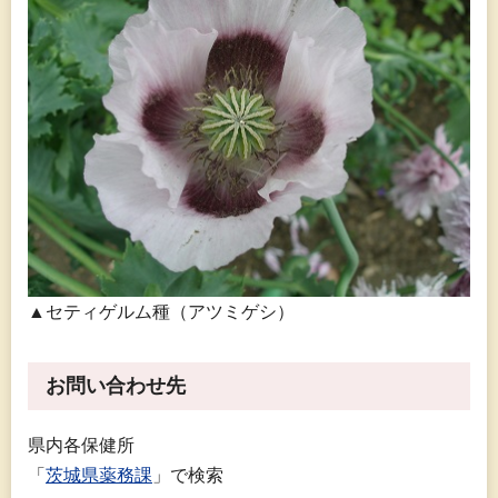
▲セティゲルム種（アツミゲシ）
お問い合わせ先
県内各保健所
「
茨城県薬務課
」で検索