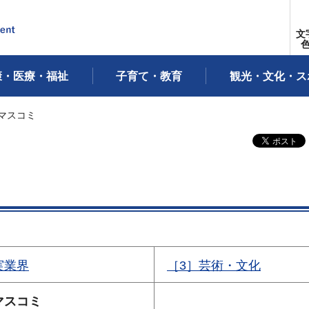
文
康・医療・福祉
子育て・教育
観光・文化・ス
.マスコミ
実業界
［3］芸術・文化
マスコミ