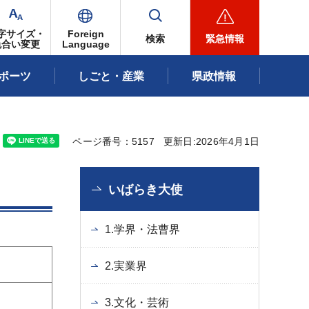
字サイズ・
Foreign
検索
緊急情報
色合い変更
Language
ポーツ
しごと・産業
県政情報
ページ番号：5157
更新日:2026年4月1日
いばらき大使
1.学界・法曹界
2.実業界
3.文化・芸術