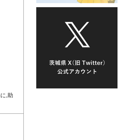
に,助
。