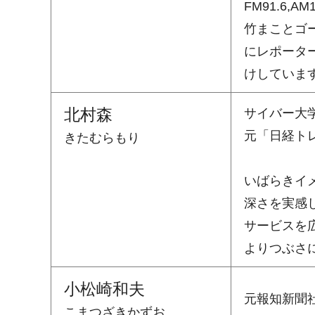
FM91.6,
竹まことゴ
にレポータ
けしていま
北村森
サイバー大学
元「日経ト
きたむらもり
いばらきイ
深さを実感
サービスを
よりつぶさ
小松崎和夫
元報知新聞
こまつざきかずお