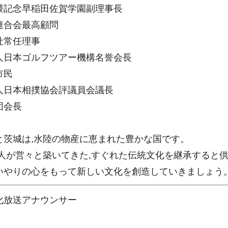
隈記念早稲田佐賀学園副理事長
連合会最高顧問
社常任理事
人日本ゴルフツアー機構名誉会長
市民
人日本相撲協会評議員会議長
団会長
と茨城は,水陸の物産に恵まれた豊かな国です。
先人が営々と築いてきた,すぐれた伝統文化を継承すると供
いやりの心をもって新しい文化を創造していきましょう
化放送アナウンサー