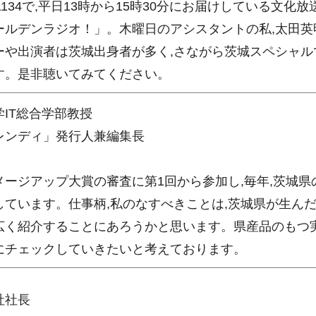
AM1134で,平日13時から15時30分にお届けしている文化
ールデンラジオ！」。木曜日のアシスタントの私,太田英
ーや出演者は茨城出身者が多く,さながら茨城スペシャル
す。是非聴いてみてください。
IT総合学部教授
レンディ」発行人兼編集長
メージアップ大賞の審査に第1回から参加し,毎年,茨城県
しています。仕事柄,私のなすべきことは,茨城県が生ん
広く紹介することにあろうかと思います。県産品のもつ実
にチェックしていきたいと考えております。
社社長