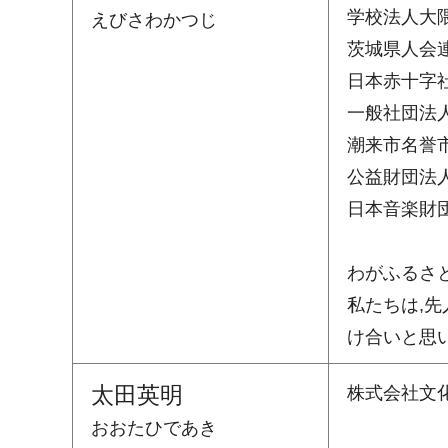
学校法人大
えびさわかつじ
茨城県人会
日本赤十字
一般社団法
潮来市名誉
公益財団法
日本音楽財
わがふるさ
私たちは,
け合いと思
太田英明
株式会社文
おおたひであき