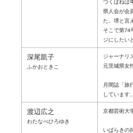
つくばねは
県人会が会
た。堺と言
そこで第7
ジにしたい
深尾凱子
ジャーナリス
元茨城県女
ふかおときこ
月間誌「旅
しています
渡辺広之
京都芸術大
わたなべひろゆき
いばらきの