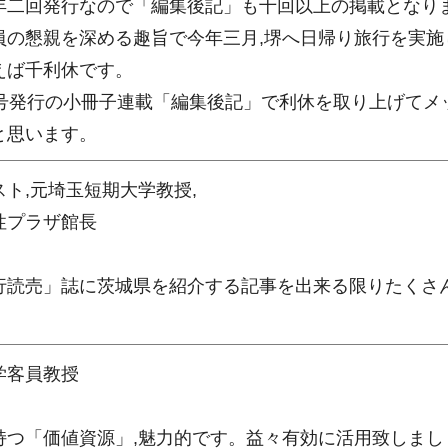
年二回発行なので「編集後記」も十回以上の掲載となり
員の懇親を深める趣旨で今年三月,堺へ日帰り旅行を実施
えば千利休です。
4号発行の小冊子連載「編集後記」で利休を取り上げてメ
と思います。
ト,元埼玉短期大学教授,
性プラザ館長
行読売」誌に茨城県を紹介する記事を出来る限りたくさ
。
学客員教授
持つ「価値資源」,魅力的です。益々有効に活用致しまし