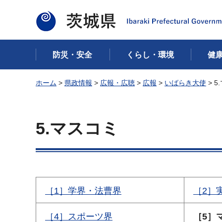
茨城県
防災・安全
くらし・環境
健
ホーム
>
県政情報
>
広報・広聴
>
広報
>
いばらき大使
> 5
5.マスコミ
［1］学界・法曹界
［2］
［4］スポーツ界
［5］