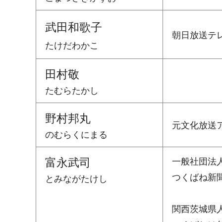
武田和歌子
朝日放送テ
たけだわかこ
田村敬
たむらたかし
野村邦丸
元文化放送
のむらくにまる
富永武司
一般社団法
つくばね新
とみながたけし
関西茨城県