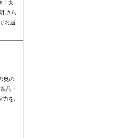
放送「大
明,さら
でお届
の奥の
だ製品・
力を,