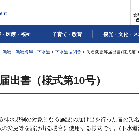
文
康・医療・福祉
子育て・教育
観光・文化・ス
・漁港・漁港海岸・下水道
>
下水道法関係
> 氏名変更等届出書(様式第1
届出書（様式第10号）
る排水規制の対象となる施設)の届け出を行った者の氏
の変更等を届け出る場合に使用する様式です。(下水道法