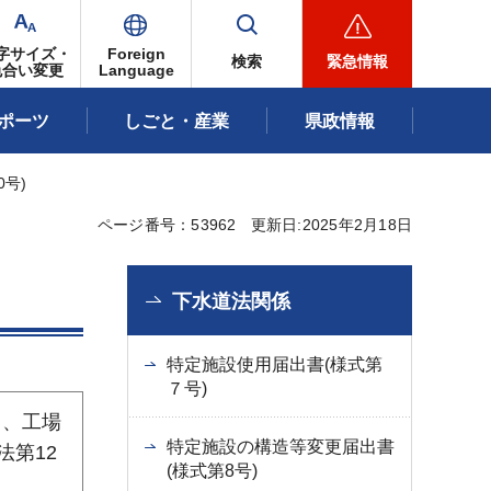
字サイズ・
Foreign
検索
緊急情報
色合い変更
Language
ポーツ
しごと・産業
県政情報
0号)
ページ番号：53962
更新日:2025年2月18日
下水道法関係
特定施設使用届出書(様式第
７号)
名、工場
特定施設の構造等変更届出書
第12
(様式第8号)