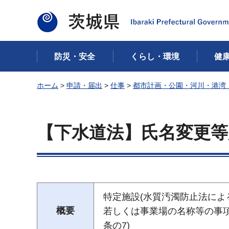
茨城県
防災・安全
くらし・環境
健
ホーム
>
申請・届出
>
仕事
>
都市計画・公園・河川・港湾
【下水道法】氏名変更等
特定施設(水質汚濁防止法によ
概要
若しくは事業場の名称等の事項
条の7)