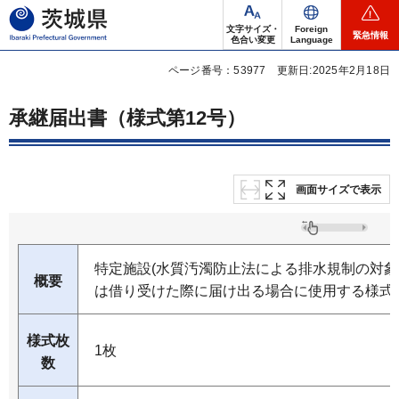
茨城県
文字サイズ・
Foreign
緊急情報
色合い変更
Language
ページ番号：53977
更新日:2025年2月18日
承継届出書（様式第12号）
画面サイズで表示
特定施設(水質汚濁防止法による排水規制の対象
概要
は借り受けた際に届け出る場合に使用する様式です
様式枚
1枚
数