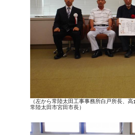
（左から常陸太田工事事務所白戸所長、高
常陸太田市宮田市長）