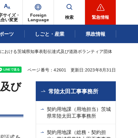
字サイズ・
Foreign
検索
緊急情報
色合い変更
Language
ポーツ
しごと・産業
県政情報
」における茨城県知事表彰伝達式及び道路ボランティア団体
ページ番号：42601
更新日:2023年8月31日
式及び
常陸太田工事事務所
契約用地課（用地担当）茨城
県常陸太田工事事務所
契約用地課（総務・契約担
認証式を