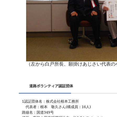
（左から白戸所長、願掛けあじさい代表の
道路ボランティア認証団体
1認証団体名：株式会社根本工務所
代表者：根本 敬久さん
(
構成員：16人
)
路線名：国道349号