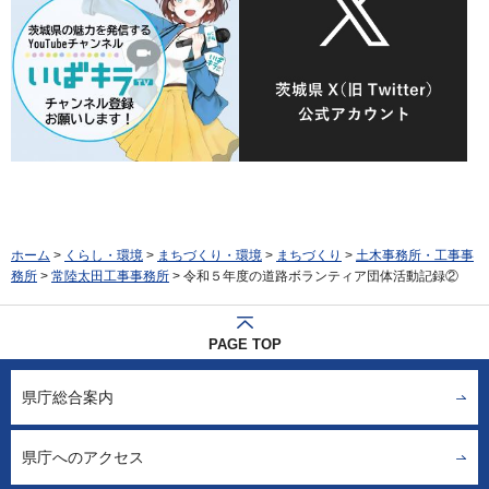
ホーム
>
くらし・環境
>
まちづくり・環境
>
まちづくり
>
土木事務所・工事事
務所
>
常陸太田工事事務所
> 令和５年度の道路ボランティア団体活動記録②
PAGE TOP
県庁総合案内
県庁へのアクセス