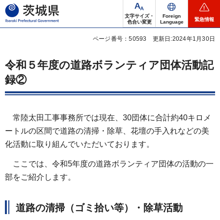
茨城県
文字サイズ・
Foreign
緊急情報
色合い変更
Language
ページ番号：50593
更新日:2024年1月30日
令和５年度の道路ボランティア団体活動記
録②
常陸太田工事事務所では現在、30団体に合計約40キロメ
ートルの区間で道路の清掃・除草、花壇の手入れなどの美
化活動に取り組んでいただいております。
ここでは、令和5年度の道路ボランティア団体の活動の一
部をご紹介します。
道路の清掃（ゴミ拾い等）・除草活動