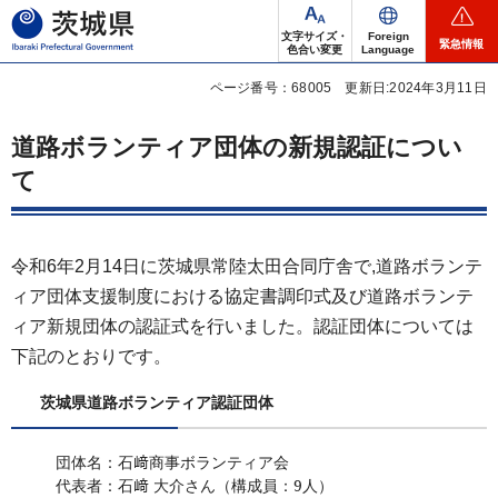
茨城県
文字サイズ・
Foreign
緊急情報
色合い変更
Language
ページ番号：68005
更新日:2024年3月11日
道路ボランティア団体の新規認証につい
て
令和6年2月14日に茨城県常陸太田合同庁舎で,道路ボランテ
ィア団体支援制度における協定書調印式及び道路ボランテ
ィア新規団体の認証式を行いました。認証団体については
下記のとおりです。
茨城県道路ボランティア認証団体
団体名：石﨑商事ボランティア会
代表者：石﨑 大介さん（構成員：9人）