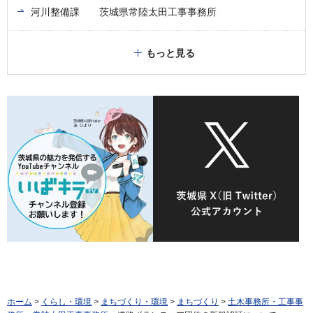
河川整備課 茨城県常陸太田工事事務所
もっと見る
ホーム
>
くらし・環境
>
まちづくり・環境
>
まちづくり
>
土木事務所・工事事