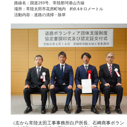
路線名：国道293号、常陸那珂港山方線
場所：常陸太田市花房町地内 約0.4キロメートル
活動内容：道路の清掃・除草
（左から常陸太田工事事務所白戸所長、石﨑商事ボラン