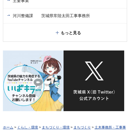
主要事業
河川整備課 茨城県常陸太田工事事務所
もっと見る
ホーム
>
くらし・環境
>
まちづくり・環境
>
まちづくり
>
土木事務所・工事事