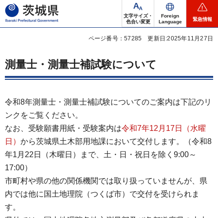
茨城県
文字サイズ・
Foreign
緊急情報
色合い変更
Language
ページ番号：57285
更新日:2025年11月27日
測量士・測量士補試験について
令和8年測量士・測量士補試験についてのご案内は下記のリ
ンクをご覧ください。
なお、受験願書用紙・受験案内は
令和7年12月17日（水曜
日）
から茨城県土木部用地課において交付します。（令和8
年1月22日（木曜日）まで、土・日・祝日を除く9:00～
17:00）
市町村や県の他の関係機関では取り扱っていませんが、県
内では他に国土地理院（つくば市）で交付を受けられま
す。