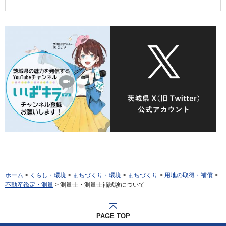
ホーム
>
くらし・環境
>
まちづくり・環境
>
まちづくり
>
用地の取得・補償
>
不動産鑑定・測量
> 測量士・測量士補試験について
PAGE TOP