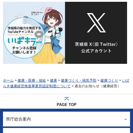
ホーム
>
健康・医療・福祉
>
健康
>
健康づくり・病気予防
>
健康づくり
>
いば
らき健康経営推進事業所認定制度について
> 過去のお知らせ（健康経営）
PAGE TOP
県庁総合案内