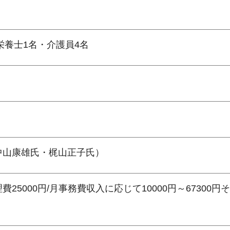
栄養士1名・介護員4名
中山康雄氏・梶山正子氏）
管理費25000円/月事務費収入に応じて10000円～67300円