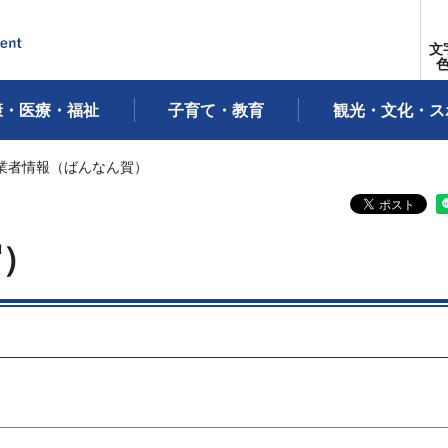
文
康・医療・福祉
子育て・教育
観光・文化・ス
事業者情報（ばんなん賀）
賀）