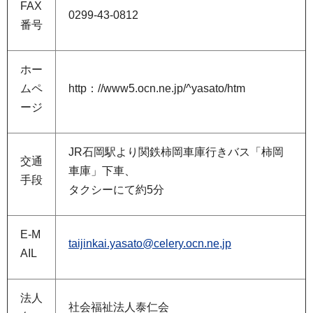
FAX
0299-43-0812
番号
ホー
ムペ
http：//www5.ocn.ne.jp/^yasato/htm
ージ
JR石岡駅より関鉄柿岡車庫行きバス「柿岡
交通
車庫」下車、
手段
タクシーにて約5分
E-M
taijinkai.yasato@celery.ocn.ne,jp
AIL
法人
社会福祉法人泰仁会