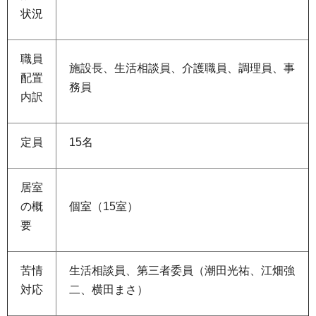
状況
職員
施設長、生活相談員、介護職員、調理員、事
配置
務員
内訳
定員
15名
居室
の概
個室（15室）
要
苦情
生活相談員、第三者委員（潮田光祐、江畑強
対応
二、横田まさ）