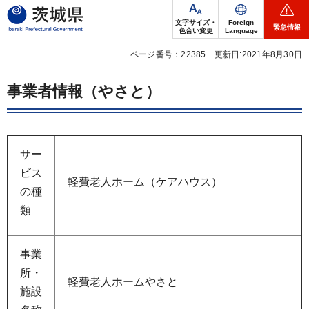
茨城県
文字サイズ・
Foreign
緊急情報
色合い変更
Language
ページ番号：22385
更新日:2021年8月30日
事業者情報（やさと）
サー
ビス
軽費老人ホーム（ケアハウス）
の種
類
事業
所・
軽費老人ホームやさと
施設