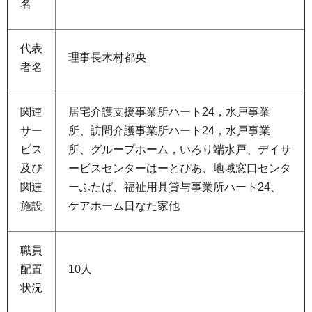
名
代表
理事長木村都央
者名
関連
居宅介護支援事業所ハート24，水戸事業
サー
所、訪問介護事業所ハート24，水戸事業
ビス
所、グループホーム，いろり端水戸、デイサ
及び
ービスセンターはーとぴあ、地域窓口センタ
関連
ーふたば、福祉用具貸与事業所ハート24、
施設
ケアホーム日なた家他
職員
配置
10人
状況