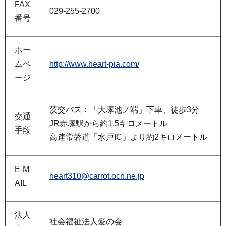
FAX
029-255-2700
番号
ホー
ムペ
http://www.heart-pia.com/
ージ
茨交バス：「大塚池ノ端」下車、徒歩3分
交通
JR赤塚駅から約1.5キロメートル
手段
高速常磐道「水戸IC」より約2キロメートル
E-M
heart310@carrot.ocn.ne.jp
AIL
法人
社会福祉法人愛の会